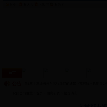
县委
县人大
县政府
县政协
交警部门将对亢村镇主干道违法停车实行处罚的通知
·
亢村镇河长制办公室
您的当前位置：
首页
>
招商引资
>
投资动态
亢村都市