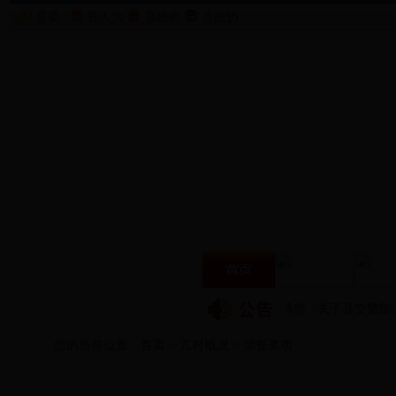
县委
县人大
县政府
县政协
·
远离非法集资，拒绝高利诱惑
·
关于县交警部门
您的当前位置：
首页
>
亢村概况
>
荣誉奖项